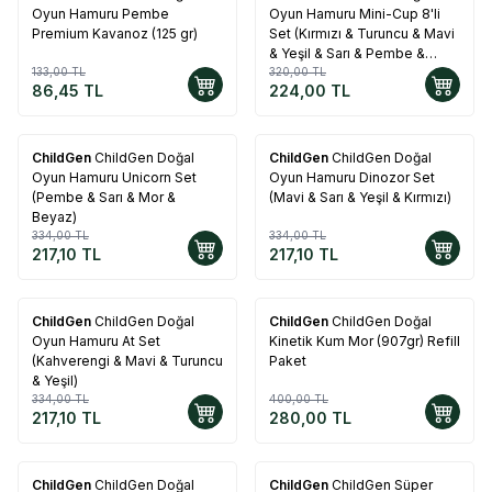
Oyun Hamuru Pembe
Oyun Hamuru Mini-Cup 8'li
Premium Kavanoz (125 gr)
Set (Kırmızı & Turuncu & Mavi
& Yeşil & Sarı & Pembe &
133,00
TL
Beyaz & Mor) (8x65 gr)
320,00
TL
86,45
TL
224,00
TL
ChildGen
ChildGen Doğal
ChildGen
ChildGen Doğal
%
35
%
35
Oyun Hamuru Unicorn Set
Oyun Hamuru Dinozor Set
(Pembe & Sarı & Mor &
(Mavi & Sarı & Yeşil & Kırmızı)
Beyaz)
334,00
TL
334,00
TL
217,10
TL
217,10
TL
ChildGen
ChildGen Doğal
ChildGen
ChildGen Doğal
%
35
%
30
Oyun Hamuru At Set
Kinetik Kum Mor (907gr) Refill
(Kahverengi & Mavi & Turuncu
Paket
& Yeşil)
334,00
TL
400,00
TL
217,10
TL
280,00
TL
ChildGen
ChildGen Doğal
ChildGen
ChildGen Süper
%
30
%
25