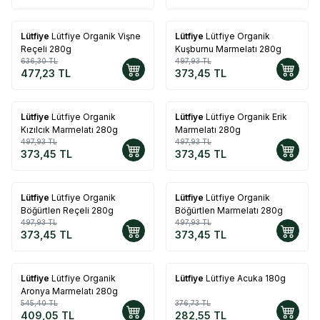
Lütfiye
Lütfiye Organik Vişne
Lütfiye
Lütfiye Organik
%
25
%
25
Reçeli 280g
Kuşburnu Marmelatı 280g
636,30
TL
497,93
TL
477,23
TL
373,45
TL
Lütfiye
Lütfiye Organik
Lütfiye
Lütfiye Organik Erik
%
25
%
25
Kızılcık Marmelatı 280g
Marmelatı 280g
497,93
TL
497,93
TL
373,45
TL
373,45
TL
Lütfiye
Lütfiye Organik
Lütfiye
Lütfiye Organik
%
25
%
25
Böğürtlen Reçeli 280g
Böğürtlen Marmelatı 280g
497,93
TL
497,93
TL
373,45
TL
373,45
TL
Lütfiye
Lütfiye Organik
Lütfiye
Lütfiye Acuka 180g
%
25
%
25
Aronya Marmelatı 280g
545,40
TL
376,73
TL
409,05
TL
282,55
TL