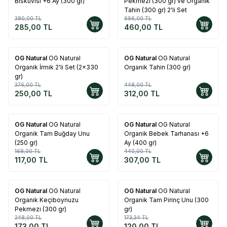
Bisküvisi +6 Ay (300 gr)
Pekmezi (300 gr) ve Organik
Tahin (300 gr) 2'li Set
380,00
TL
696,00
TL
285,00
TL
460,00
TL
OG Natural
OG Natural
OG Natural
OG Natural
%
34
%
30
Organik İrmik 2'li Set (2x330
Organik Tahin (300 gr)
gr)
376,00
TL
448,00
TL
250,00
TL
312,00
TL
OG Natural
OG Natural
OG Natural
OG Natural
%
30
%
30
Organik Tam Buğday Unu
Organik Bebek Tarhanası +6
(250 gr)
Ay (400 gr)
168,00
TL
440,00
TL
117,00
TL
307,00
TL
OG Natural
OG Natural
OG Natural
OG Natural
%
30
%
31
Organik Keçiboynuzu
Organik Tam Pirinç Unu (300
Pekmezi (300 gr)
gr)
248,00
TL
173,34
TL
173,00
TL
120,00
TL