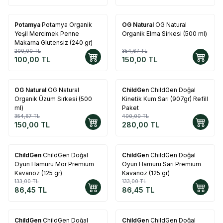
Potamya
Potamya Organik
OG Natural
OG Natural
%
50
%
58
Yeşil Mercimek Penne
Organik Elma Sirkesi (500 ml)
Makarna Glutensiz (240 gr)
200,00
TL
354,67
TL
100,00
TL
150,00
TL
OG Natural
OG Natural
ChildGen
ChildGen Doğal
%
58
%
30
Organik Üzüm Sirkesi (500
Kinetik Kum Sarı (907gr) Refill
ml)
Paket
354,67
TL
400,00
TL
150,00
TL
280,00
TL
ChildGen
ChildGen Doğal
ChildGen
ChildGen Doğal
%
35
%
35
Oyun Hamuru Mor Premium
Oyun Hamuru Sarı Premium
Kavanoz (125 gr)
Kavanoz (125 gr)
133,00
TL
133,00
TL
86,45
TL
86,45
TL
ChildGen
ChildGen Doğal
ChildGen
ChildGen Doğal
%
35
%
30