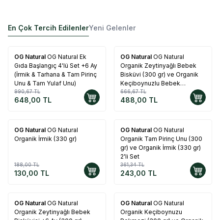
En Çok Tercih Edilenler
Yeni Gelenler
OG Natural
OG Natural Ek
OG Natural
OG Natural
%
35
%
27
Gıda Başlangıç 4'lü Set +6 Ay
Organik Zeytinyağlı Bebek
(İrmik & Tarhana & Tam Pirinç
Bisküvi (300 gr) ve Organik
Unu & Tam Yulaf Unu)
Keçiboynuzlu Bebek
990,67
TL
Bisküvisi (150 gr) +6 Ay 2'li
666,67
TL
648,00
TL
488,00
TL
Set
OG Natural
OG Natural
OG Natural
OG Natural
%
31
%
33
Organik İrmik (330 gr)
Organik Tam Pirinç Unu (300
gr) ve Organik İrmik (330 gr)
2'li Set
188,00
TL
361,34
TL
130,00
TL
243,00
TL
OG Natural
OG Natural
OG Natural
OG Natural
%
25
%
34
Organik Zeytinyağlı Bebek
Organik Keçiboynuzu