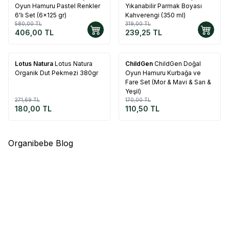
Oyun Hamuru Pastel Renkler
Yıkanabilir Parmak Boyası
6'lı Set (6x125 gr)
Kahverengi (350 ml)
580,00
TL
319,00
TL
406,00
TL
239,25
TL
Tükendi
Tükendi
Lotus Natura
Lotus Natura
ChildGen
ChildGen Doğal
%
34
%
35
Organik Dut Pekmezi 380gr
Oyun Hamuru Kurbağa ve
Fare Set (Mor & Mavi & Sarı &
Yeşil)
271,69
TL
170,00
TL
180,00
TL
110,50
TL
Organibebe Blog
12.01.2026
31.05.2026
Organik Bebek Gıdalarında
Bebekler Ne Zaman Et
Şeker ve Tuz Gerçeği
Tüketebilir? Kırmızı Etin
“Organik” diye aldığımız pek
Faydaları ve Kemik Suyunun
Bebekler ne zaman et
çok bebek ürününde gizli
Önemi
tüketebilir? Kırmızı etin bebek
şeker ve sodyum var. Üstelik