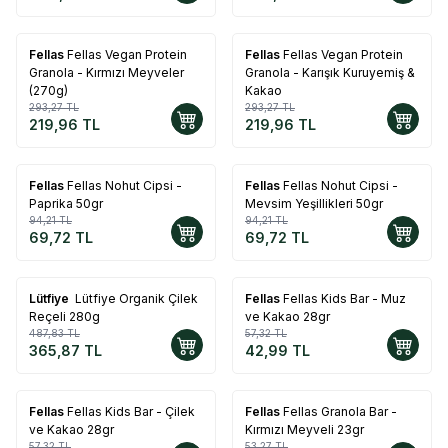
Fellas
Fellas Vegan Protein
Fellas
Fellas Vegan Protein
%
25
%
25
Granola - Kırmızı Meyveler
Granola - Karışık Kuruyemiş &
(270g)
Kakao
293,27
TL
293,27
TL
219,96
TL
219,96
TL
Fellas
Fellas Nohut Cipsi -
Fellas
Fellas Nohut Cipsi -
%
26
%
26
Paprika 50gr
Mevsim Yeşillikleri 50gr
94,21
TL
94,21
TL
69,72
TL
69,72
TL
Lütfiye
Lütfiye Organik Çilek
Fellas
Fellas Kids Bar - Muz
%
25
%
25
Reçeli 280g
ve Kakao 28gr
487,83
TL
57,32
TL
365,87
TL
42,99
TL
Fellas
Fellas Kids Bar - Çilek
Fellas
Fellas Granola Bar -
%
25
%
25
ve Kakao 28gr
Kırmızı Meyveli 23gr
57,32
TL
53,27
TL