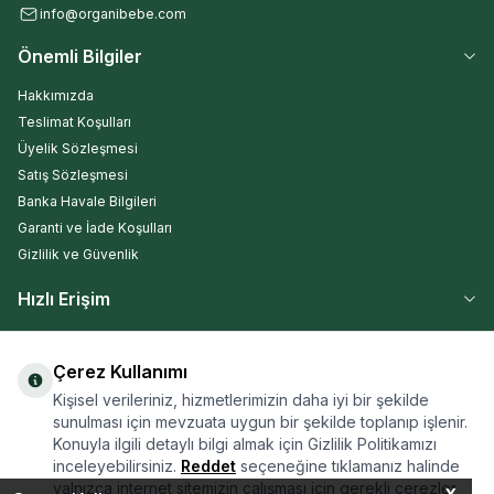
info@organibebe.com
Önemli Bilgiler
Hakkımızda
Teslimat Koşulları
Üyelik Sözleşmesi
Satış Sözleşmesi
Banka Havale Bilgileri
Garanti ve İade Koşulları
Gizlilik ve Güvenlik
Hızlı Erişim
Anasayfa
Yeni Ürünler
Çerez Kullanımı
İndirimdekiler
Kişisel verileriniz, hizmetlerimizin daha iyi bir şekilde
Müşteri Hizmetleri
sunulması için mevzuata uygun bir şekilde toplanıp işlenir.
Konuyla ilgili detaylı bilgi almak için Gizlilik Politikamızı
Organibebe Blog
inceleyebilirsiniz.
Reddet
seçeneğine tıklamanız halinde
Sepetim
yalnızca internet sitemizin çalışması için gerekli çerezler