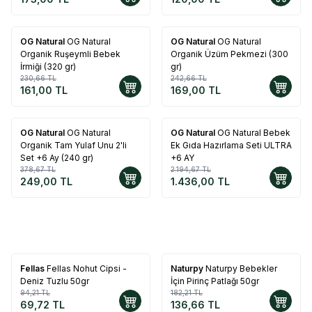
OG Natural
OG Natural
OG Natural
OG Natural
%
30
%
30
Organik Ruşeymli Bebek
Organik Üzüm Pekmezi (300
İrmiği (320 gr)
gr)
230,66
TL
242,66
TL
161,00
TL
169,00
TL
OG Natural
OG Natural
OG Natural
OG Natural Bebek
%
34
%
35
Organik Tam Yulaf Unu 2'li
Ek Gıda Hazırlama Seti ULTRA
Set +6 Ay (240 gr)
+6 AY
378,67
TL
2.194,67
TL
249,00
TL
1.436,00
TL
Fellas
Fellas Nohut Cipsi -
Naturpy
Naturpy Bebekler
%
26
%
25
Deniz Tuzlu 50gr
İçin Pirinç Patlağı 50gr
94,21
TL
182,21
TL
69,72
TL
136,66
TL