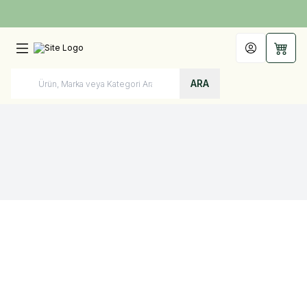
Türkiye'nin Her Yerine 1250 TL ve Üzeri Kargo Bedava!
Hesabım
Sepet
ARA
Fırsat Setleri
+6 Ay
+8 Ay
Çok Al Az Öde