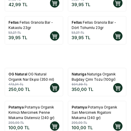
42,99
TL
39,95
TL
Fellas
Fellas Granola Bar -
Fellas
Fellas Granola Bar -
%
25
%
25
Kakaolu 23gr
Dört Tohumlu 23gr
53,27
TL
53,27
TL
39,95
TL
39,95
TL
OG Natural
OG Natural
Naturiga
Naturiga Organik
%
47
%
42
Organik Nar Ekşisi (350 ml)
Buğday Çimi Tozu (100gr)
473,34
TL
604,99
TL
250,00
TL
350,00
TL
Potamya
Potamya Organik
Potamya
Potamya Organik
%
50
%
50
Kırmızı Mercimek Penne
Sarı Mercimek Rigatoni
Makarna Glutensiz (240 gr)
Makarna (240 gr)
200,00
TL
200,00
TL
100,00
TL
100,00
TL