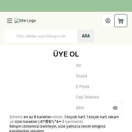
Türkiye'nin Her Yerine 1250 TL ve Üzeri Kargo Bedava!
Hesabım
Sepet
ARA
ÜYE OL
Ad
Soyad
E-Posta
Cep Telefonu
Şifre
Şifreniz
en az 8 karakter
olmalı.
1 büyük harf, 1 küçük harf, rakam
ve
özel karakter (.#?!@$%^&*-)
içermelidir.
İletişim izinlerinizi belirleyin, size yalnızca tercih ettiğiniz
kanallardan ulaşalım.