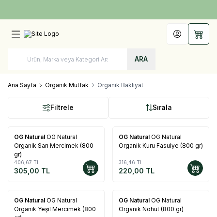
Türkiye'nin Her Yerine 1250 TL ve Üzeri Kargo Bedava!
Hesabım
Sepet
ARA
Ana Sayfa
Organik Mutfak
Organik Bakliyat
Filtrele
Sırala
OG Natural
OG Natural
OG Natural
OG Natural
%
25
%
30
Organik Sarı Mercimek (800
Organik Kuru Fasulye (800 gr)
gr)
406,67
TL
316,46
TL
305,00
TL
220,00
TL
OG Natural
OG Natural
OG Natural
OG Natural
%
25
%
30
Organik Yeşil Mercimek (800
Organik Nohut (800 gr)