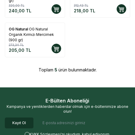
gr)
320,00
TL
312,43
TL
240,00
TL
218,00
TL
OG Natural
OG Natural
%
25
Organik Kırmızı Mercimek
(900 gr)
273,34
TL
205,00
TL
Toplam
5
ürün bulunmaktadır.
E-Bülten Aboneliği
Kampanya ve yeniliklerden haberdar olmak için e-bültenimize abone
olun!
Kayıt Ol
KVKK Sözleşmesi'ni
okudum, kabul ediyorum.