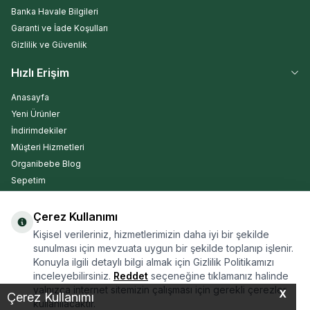
Banka Havale Bilgileri
Garanti ve İade Koşulları
Gizlilik ve Güvenlik
Hızlı Erişim
Anasayfa
Yeni Ürünler
İndirimdekiler
Müşteri Hizmetleri
Organibebe Blog
Sepetim
Çerez Kullanımı
Kargo Takip
Kişisel verileriniz, hizmetlerimizin daha iyi bir şekilde
sunulması için mevzuata uygun bir şekilde toplanıp işlenir.
Konuyla ilgili detaylı bilgi almak için Gizlilik Politikamızı
inceleyebilirsiniz.
Reddet
seçeneğine tıklamanız halinde
yalnızca internet sitemizin çalışması için gerekli çerezler
X
Çerez Kullanımı
ARA
kullanılacaktır.