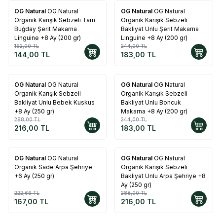
OG Natural
OG Natural
OG Natural
OG Natural
%
25
%
25
Organik Karışık Sebzeli Tam
Organik Karışık Sebzeli
Buğday Şerit Makarna
Bakliyat Unlu Şerit Makarna
Linguine +8 Ay (200 gr)
Linguine +8 Ay (200 gr)
192,00
TL
244,00
TL
144,00
TL
183,00
TL
OG Natural
OG Natural
OG Natural
OG Natural
%
25
%
25
Organik Karışık Sebzeli
Organik Karışık Sebzeli
Bakliyat Unlu Bebek Kuskus
Bakliyat Unlu Boncuk
+8 Ay (250 gr)
Makarna +8 Ay (200 gr)
288,00
TL
244,00
TL
216,00
TL
183,00
TL
OG Natural
OG Natural
OG Natural
OG Natural
%
25
%
25
Organik Sade Arpa Şehriye
Organik Karışık Sebzeli
+6 Ay (250 gr)
Bakliyat Unlu Arpa Şehriye +8
Ay (250 gr)
222,66
TL
288,00
TL
167,00
TL
216,00
TL