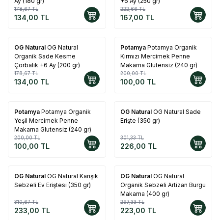
Ay (180 gr)
+6 Ay (250 gr)
178,67
TL
222,66
TL
134,00
TL
167,00
TL
OG Natural
OG Natural
Potamya
Potamya Organik
%
25
%
50
Organik Sade Kesme
Kırmızı Mercimek Penne
Çorbalık +6 Ay (200 gr)
Makarna Glutensiz (240 gr)
178,67
TL
200,00
TL
134,00
TL
100,00
TL
Potamya
Potamya Organik
OG Natural
OG Natural Sade
%
50
%
25
Yeşil Mercimek Penne
Erişte (350 gr)
Makarna Glutensiz (240 gr)
200,00
TL
301,33
TL
100,00
TL
226,00
TL
OG Natural
OG Natural Karışık
OG Natural
OG Natural
%
25
%
25
Sebzeli Ev Eriştesi (350 gr)
Organik Sebzeli Artizan Burgu
Makarna (400 gr)
310,67
TL
297,33
TL
233,00
TL
223,00
TL