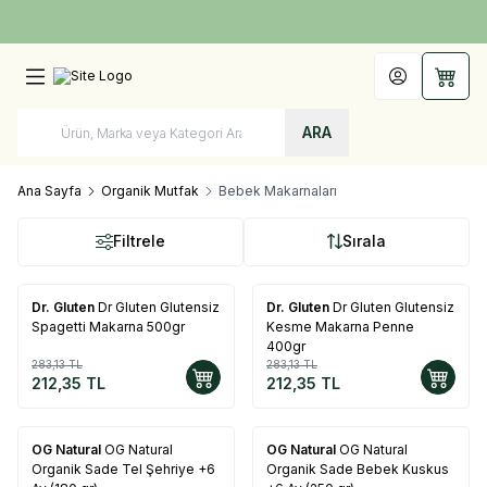
Türkiye'nin Her Yerine 1250 TL ve Üzeri Kargo Bedava!
Hesabım
Sepet
ARA
Ana Sayfa
Organik Mutfak
Bebek Makarnaları
Filtrele
Sırala
Dr. Gluten
Dr Gluten Glutensiz
Dr. Gluten
Dr Gluten Glutensiz
%
25
%
25
Spagetti Makarna 500gr
Kesme Makarna Penne
400gr
283,13
TL
283,13
TL
212,35
TL
212,35
TL
OG Natural
OG Natural
OG Natural
OG Natural
%
25
%
25
Organik Sade Tel Şehriye +6
Organik Sade Bebek Kuskus