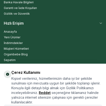
Banka Havale Bilgileri
Garanti ve İade Koşulları
Gizlilik ve Güvenlik
Hızlı Erişim
Anasayfa
Yeni Ürünler
İndirimdekiler
Müşteri Hizmetleri
Organibebe Blog
Sepetim
Çerez Kullanımı
Kargo Takip
Kişisel verileriniz, hizmetlerimizin daha iyi bir şekilde
sunulması için mevzuata uygun bir şekilde toplanıp işlenir.
Konuyla ilgili detaylı bilgi almak için Gizlilik Politikamızı
inceleyebilirsiniz.
Reddet
seçeneğine tıklamanız halinde
yalnızca internet sitemizin çalışması için gerekli çerezler
ARA
kullanılacaktır.