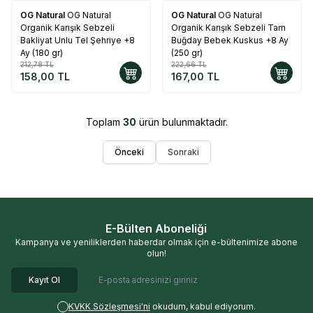
OG Natural
OG Natural
OG Natural
OG Natural
%
26
%
25
Organik Karışık Sebzeli
Organik Karışık Sebzeli Tam
Bakliyat Unlu Tel Şehriye +8
Buğday Bebek Kuskus +8 Ay
Ay (180 gr)
(250 gr)
212,78
TL
222,66
TL
158,00
TL
167,00
TL
Toplam
30
ürün bulunmaktadır.
Önceki
Sonraki
E-Bülten Aboneliği
Kampanya ve yeniliklerden haberdar olmak için e-bültenimize abone
olun!
Kayıt Ol
KVKK Sözleşmesi'ni
okudum, kabul ediyorum.