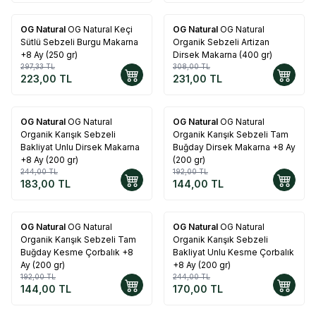
OG Natural
OG Natural Keçi
OG Natural
OG Natural
%
25
%
25
Sütlü Sebzeli Burgu Makarna
Organik Sebzeli Artizan
+8 Ay (250 gr)
Dirsek Makarna (400 gr)
297,33
TL
308,00
TL
223,00
TL
231,00
TL
OG Natural
OG Natural
OG Natural
OG Natural
%
25
%
25
Organik Karışık Sebzeli
Organik Karışık Sebzeli Tam
Bakliyat Unlu Dirsek Makarna
Buğday Dirsek Makarna +8 Ay
+8 Ay (200 gr)
(200 gr)
244,00
TL
192,00
TL
183,00
TL
144,00
TL
OG Natural
OG Natural
OG Natural
OG Natural
%
25
%
30
Organik Karışık Sebzeli Tam
Organik Karışık Sebzeli
Buğday Kesme Çorbalık +8
Bakliyat Unlu Kesme Çorbalık
Ay (200 gr)
+8 Ay (200 gr)
192,00
TL
244,00
TL
144,00
TL
170,00
TL