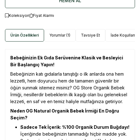
HEMEN AL
Koleksiyon
Fiyat Alarmı
Ürün Özellikleri
Yorumlar (1)
Tavsiye Et
İade Koşulları
Bebeğinizin Ek Gıda Serüvenine Klasik ve Besleyici
Bir Başlangıç Yapın!
Bebeğinizin katı gıdalarla tanıştığı o ilk anlarda ona hem
lezzetli, hem doyurucu hem de tamamen güvenilir bir
öğün sunmak istemez misiniz? OG Store Organik Bebek
İrmiği, nesillerdir bebeklerin ilk kaşığı olan bu geleneksel
lezzeti, en saf ve en temiz haliyle mutfağınıza getiriyor.
Neden OG Natural Organik Bebek İrmiği En Doğru
Seçim?
Sadece Tek İçerik: %100 Organik Durum Buğdayı!
İçeriğinde bebeğinizin tanımadığı hiçbir madde yok.