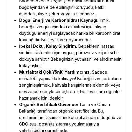
Sadece özenle seçilmiş, organik sertifikalı durum
buğdayından elde edilmiştir. Koruyucu, katkı
maddesi, ilave şeker veya tuz içermez.
Doğal Enerji ve Karbonhidrat Kaynağı:
İrmik,
bebeğinizin gün içindeki aktivitesi için ihtiyaç
duyduğu enerjiyi sağlayacak harika bir karbonhidrat
kaynağıdır. Besleyici ve doyurucudur.
İpeksi Doku, Kolay Sindirim:
Bebeklerin hassas
sindirim sistemleri için uygun, pürüzsüz ve ipeksi bir
dokuya sahiptir. Bebeğinizin yutmasını ve sindirmesini
kolaylaştırır.
Mutfaktaki Çok Yönlü Yardımcınız:
Sadece
muhallebi yapmakla kalmayın! Bebeğinizin çorbalarını
zenginleştirmek, kahvaltı karışımlarına eklemek veya
meyve püreleriyle birleştirerek besleyici ara öğünler
hazırlamak için idealdir.
Organik Sertifikalı Güvence:
Tarım ve Orman
Bakanlığı tarafından organik sertifikalıdır. Bu,
üretiminin her aşamasının kontrol altında olduğunu ve
GDO'suz, pestisitsiz tarım uygulamalarıyla
yetiştirildiğini garanti eder.