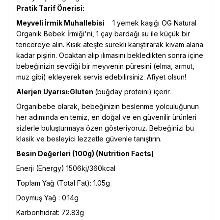
Pratik Tarif Önerisi:
Meyveli İrmik Muhallebisi
1 yemek kaşığı OG Natural
Organik Bebek İrmiği'ni, 1 çay bardağı su ile küçük bir
tencereye alın. Kısık ateşte sürekli karıştırarak kıvam alana
kadar pişirin. Ocaktan alıp ılımasını bekledikten sonra içine
bebeğinizin sevdiği bir meyvenin püresini (elma, armut,
muz gibi) ekleyerek servis edebilirsiniz. Afiyet olsun!
Alerjen Uyarısı:
Gluten
(buğday proteini) içerir.
Organibebe olarak, bebeğinizin beslenme yolculuğunun
her adımında en temiz, en doğal ve en güvenilir ürünleri
sizlerle buluşturmaya özen gösteriyoruz. Bebeğinizi bu
klasik ve besleyici lezzetle güvenle tanıştırın.
Besin Değerleri (100g) (Nutrition Facts)
Enerji (Energy) 1506kj/360kcal
Toplam Yağ (Total Fat): 1.05g
Doymuş Yağ : 0.14g
Karbonhidrat: 72.83g