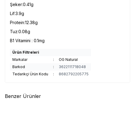
Şeker:0.41g
Lif:3.9g
Protein:12.38g
Tuz:0.08g
B1 Vitamini : 0.1mg
Ürün Filtreleri
Markalar
:
OG Natural
Barkod
:
3622111718048
Tedarikçi Ürün Kodu
:
8682792205775
Benzer Ürünler
OG Natural
OG Natural Organik
OG Natural
OG Natural Organik
%
25
%
25
Üzümlü Bisküvi (65 gr)
Tereyağlı Siyez Unlu Bisküvi
(100 gr)
229,33
TL
301,33
TL
172,00
TL
226,00
TL