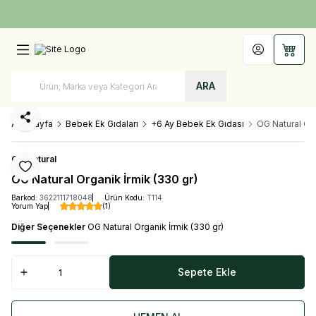
Türkiye'nin Her Yerine 1250 TL ve Üzeri Kargo Bedava!
Hesabım
Sepet
ARA
Paylaş
Ana Sayfa
Bebek Ek Gıdaları
+6 Ay Bebek Ek Gıdası
OG Natural Org
OG Natural
Favoriye Ekle
OG Natural Organik İrmik (330 gr)
Barkod:
3622111718048
Ürün Kodu:
T114
Yorum Yap
(1)
Diğer Seçenekler
OG Natural Organik İrmik (330 gr)
Sepete Ekle