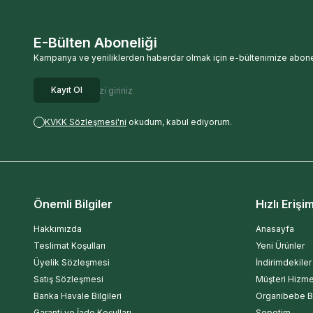
E-Bülten Aboneliği
Kampanya ve yeniliklerden haberdar olmak için e-bültenimize abone
Kayıt Ol
KVKK Sözleşmesi'ni
okudum, kabul ediyorum.
Önemli Bilgiler
Hızlı Erişi
Hakkımızda
Anasayfa
Teslimat Koşulları
Yeni Ürünler
Üyelik Sözleşmesi
İndirimdekiler
Satış Sözleşmesi
Müşteri Hizme
Banka Havale Bilgileri
Organibebe B
Garanti ve İade Koşulları
Sepetim