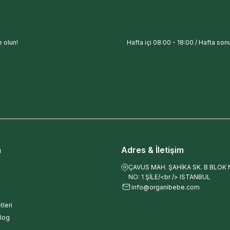
 olun!
Hafta içi 08:00 - 18:00 / Hafta sonu
m
Adres & İletişim
ÇAVUS MAH. ŞAHİKA SK. B BLOK NO
NO: 1 ŞİLE/<br /> ISTANBUL
info@organibebe.com
tleri
log