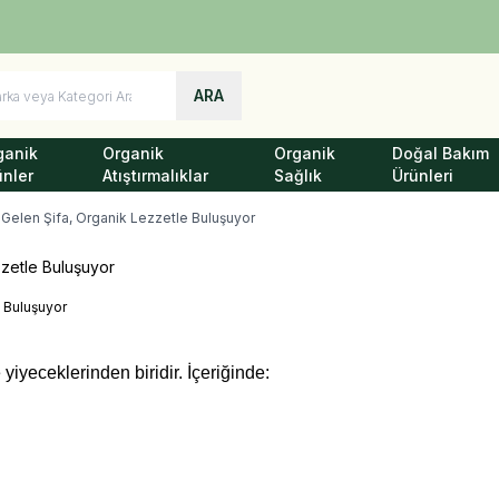
Türkiye'nin Her Yerine 1250 TL ve Üzeri Kargo Bedava!
ARA
ganik
Organik
Organik
Doğal Bakım
ünler
Atıştırmalıklar
Sağlık
Ürünleri
Gelen Şifa, Organik Lezzetle Buluşuyor
zetle Buluşuyor
yiyeceklerinden biridir. İçeriğinde: