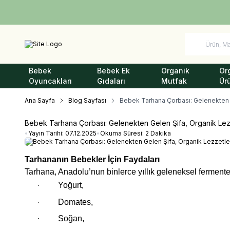
Bebek
Bebek Ek
Organik
Or
Oyuncakları
Gıdaları
Mutfak
Ür
Ana Sayfa
Blog Sayfası
Bebek Tarhana Çorbası: Gelenekten 
Bebek Tarhana Çorbası: Gelenekten Gelen Şifa, Organik Lez
•
Yayın Tarihi:
07.12.2025
•
Okuma Süresi:
2 Dakika
Tarhananın Bebekler İçin Faydaları
Tarhana, Anadolu’nun binlerce yıllık geleneksel fermente 
·
Yoğurt,
·
Domates,
·
Soğan,