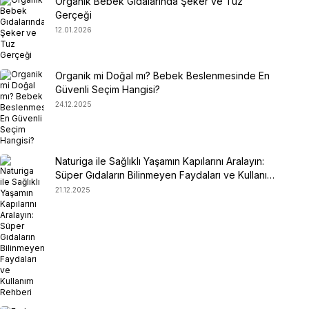
Organik Bebek Gıdalarında Şeker ve Tuz
Gerçeği
12.01.2026
Organik mi Doğal mı? Bebek Beslenmesinde En
Güvenli Seçim Hangisi?
24.12.2025
Naturiga ile Sağlıklı Yaşamın Kapılarını Aralayın:
Süper Gıdaların Bilinmeyen Faydaları ve Kullanım
Rehberi
21.12.2025