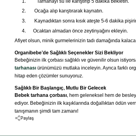
1.
Tarhanayı su ile karıştırıp 5 dakika bekletin.
2.
Ocağa alıp karıştırarak kaynatın.
3.
Kaynadıktan sonra kısık ateşte 5-6 dakika pişiri
4.
Ocaktan almadan önce zeytinyağını ekleyin.
Afiyet olsun, minik gurmelerinizin tadı damağında kalaca
Organibebe’de Sağlıklı Seçenekler Sizi Bekliyor
Bebeğinizin ilk çorbası sağlıklı ve güvenilir olsun istiyor
tarhanası
ürünümüzü mutlaka inceleyin. Ayrıca farklı or
hitap eden çözümler sunuyoruz.
Sağlıklı Bir Başlangıç, Mutlu Bir Gelecek
Bebek tarhana çorbası
, hem geleneksel hem de besleyi
ediyor. Bebeğinizin ilk kaşıklarında doğallıktan ödün ve
tanışmanın şimdi tam zamanı!
Paylaş