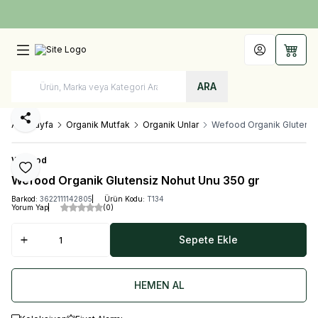
Türkiye'nin Her Yerine 1250 TL ve Üzeri Kargo Bedava!
Hesabım
Sepet
ARA
Paylaş
Ana Sayfa
Organik Mutfak
Organik Unlar
Wefood Organik Glutensi
WeFood
Favoriye Ekle
Wefood Organik Glutensiz Nohut Unu 350 gr
Barkod:
3622111142805
Ürün Kodu:
T134
Yorum Yap
(0)
Sepete Ekle
HEMEN AL