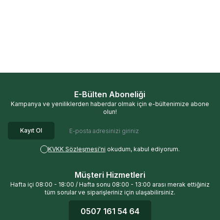
OG Natural
Og Natural Organik
OG Natural
OG Natural Organik
%
25
%
29
Buğday Nişastası 400gr
Tam Siyez Unu (700 gr)
240,00
TL
242,40
TL
180,00
TL
172,00
TL
E-Bülten Aboneliği
Kampanya ve yeniliklerden haberdar olmak için e-bültenimize abone
olun!
Kayıt Ol
KVKK Sözleşmesi'ni
okudum, kabul ediyorum.
Müşteri Hizmetleri
Hafta içi 08:00 - 18:00 / Hafta sonu 08:00 - 13:00 arası merak ettiğiniz
tüm sorular ve siparişleriniz için ulaşabilirsiniz.
0507 161 54 64