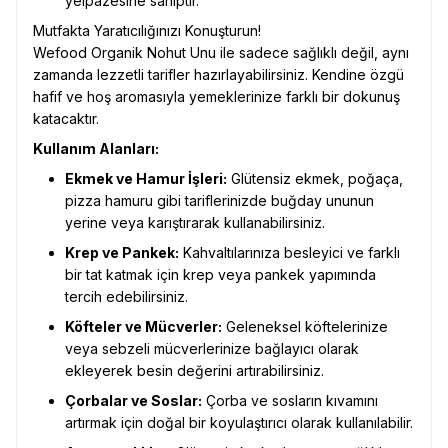
yelpazesine sahiptir.
Mutfakta Yaratıcılığınızı Konuşturun!
Wefood Organik Nohut Unu ile sadece sağlıklı değil, aynı
zamanda lezzetli tarifler hazırlayabilirsiniz. Kendine özgü
hafif ve hoş aromasıyla yemeklerinize farklı bir dokunuş
katacaktır.
Kullanım Alanları:
Ekmek ve Hamur İşleri:
Glütensiz ekmek, poğaça,
pizza hamuru gibi tariflerinizde buğday ununun
yerine veya karıştırarak kullanabilirsiniz.
Krep ve Pankek:
Kahvaltılarınıza besleyici ve farklı
bir tat katmak için krep veya pankek yapımında
tercih edebilirsiniz.
Köfteler ve Mücverler:
Geleneksel köftelerinize
veya sebzeli mücverlerinize bağlayıcı olarak
ekleyerek besin değerini artırabilirsiniz.
Çorbalar ve Soslar:
Çorba ve sosların kıvamını
artırmak için doğal bir koyulaştırıcı olarak kullanılabilir.