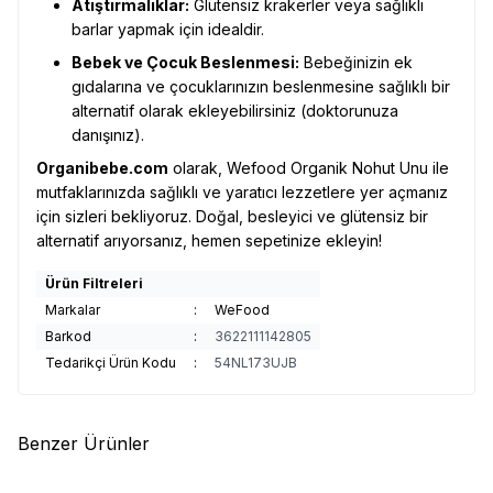
Atıştırmalıklar:
Glütensiz krakerler veya sağlıklı
barlar yapmak için idealdir.
Bebek ve Çocuk Beslenmesi:
Bebeğinizin ek
gıdalarına ve çocuklarınızın beslenmesine sağlıklı bir
alternatif olarak ekleyebilirsiniz (doktorunuza
danışınız).
Organibebe.com
olarak, Wefood Organik Nohut Unu ile
mutfaklarınızda sağlıklı ve yaratıcı lezzetlere yer açmanız
için sizleri bekliyoruz. Doğal, besleyici ve glütensiz bir
alternatif arıyorsanız, hemen sepetinize ekleyin!
Ürün Filtreleri
Markalar
:
WeFood
Barkod
:
3622111142805
Tedarikçi Ürün Kodu
:
54NL173UJB
Benzer Ürünler