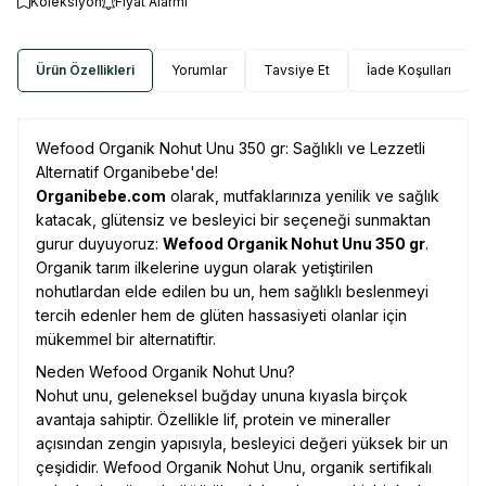
Koleksiyon
Fiyat Alarmı
Ürün Özellikleri
Yorumlar
Tavsiye Et
İade Koşulları
Wefood Organik Nohut Unu 350 gr: Sağlıklı ve Lezzetli
Alternatif Organibebe'de!
Organibebe.com
olarak, mutfaklarınıza yenilik ve sağlık
katacak, glütensiz ve besleyici bir seçeneği sunmaktan
gurur duyuyoruz:
Wefood Organik Nohut Unu 350 gr
.
Organik tarım ilkelerine uygun olarak yetiştirilen
nohutlardan elde edilen bu un, hem sağlıklı beslenmeyi
tercih edenler hem de glüten hassasiyeti olanlar için
mükemmel bir alternatiftir.
Neden Wefood Organik Nohut Unu?
Nohut unu, geleneksel buğday ununa kıyasla birçok
avantaja sahiptir. Özellikle lif, protein ve mineraller
açısından zengin yapısıyla, besleyici değeri yüksek bir un
çeşididir. Wefood Organik Nohut Unu, organik sertifikalı