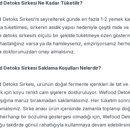
 Detoks Sirkesi Ne Kadar Tüketilir?
Detoks Sirkesi’ni seyrelterek günde en fazla 1-2 yemek kaş
a tüketilmesi, sirkenin asidik yapısı nedeniyle çeşitli mide ve
 detoks sirkesini ölçülü bir şekilde tüketmeye özen gösterme
hastalığınız varsa ya da hamileyseniz, emziriyorsanız herh
a doktorunuzdan onay almalısınız.
 Detoks Sirkesi Saklama Koşulları Nelerdir?
 Detoks Sirkesi, ürünün doğal fermente içerikleri ile tat
 için koyu renkli cam şişelere dolduruluyor. Wefood Detoks
ışığına maruz bırakmadan saklamalısınız. Her tüketim sonr
alısınız. Sirke anası ürün içerisinde zamanla toplanıp doğ
erhangi bir bozulma göstergesi olmadığı için, Wefood Deto
u takdirde gönül rahatlığıyla kullanmaya devam edebilirsini