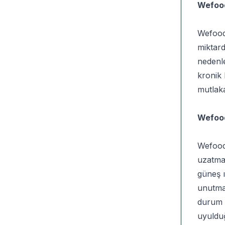
Wefood
Wefood 
miktard
nedenle
kronik 
mutlak
Wefood
Wefood
uzatmak
güneş 
unutmam
durum h
uyulduğ