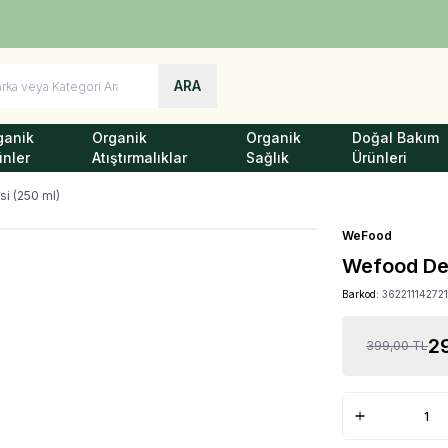
Türkiye'nin Her Yerine 1250 TL ve Üzeri Kargo Bedava!
ARA
ganik
Organik
Organik
Doğal Bakım
ünler
Atıştırmalıklar
Sağlık
Ürünleri
i (250 ml)
WeFood
Wefood Det
Barkod:
36221114272
2
399,00
TL