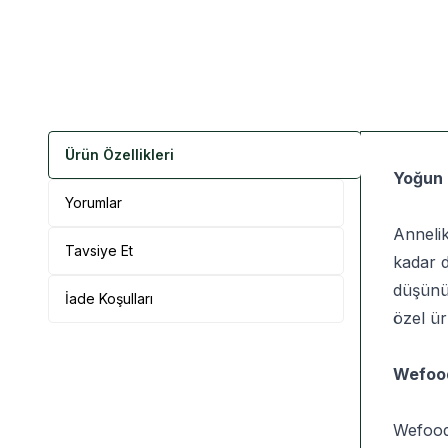
Ürün Özellikleri
Yoğun 
Yorumlar
Annelik
Tavsiye Et
kadar d
düşünüy
İade Koşulları
özel ü
Wefood
Wefood 