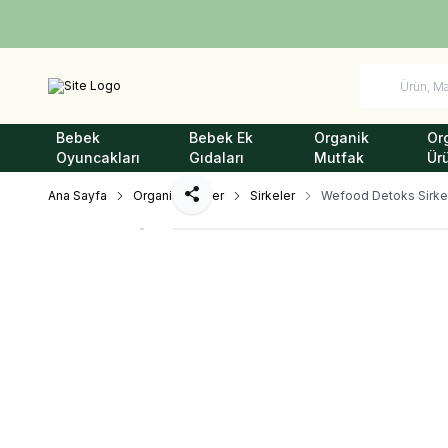
Bebek
Bebek Ek
Organik
Or
Oyuncakları
Gıdaları
Mutfak
Ür
Ana Sayfa
Organik Ürünler
Sirkeler
Wefood Detoks Sirkes
Paylaş