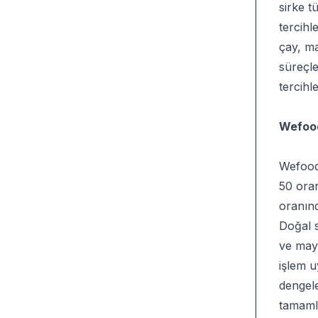
sirke t
tercihl
çay, ma
süreçle
tercihl
Wefood
Wefood 
50 oran
oranınd
Doğal s
ve mayd
işlem u
dengele
tamamla