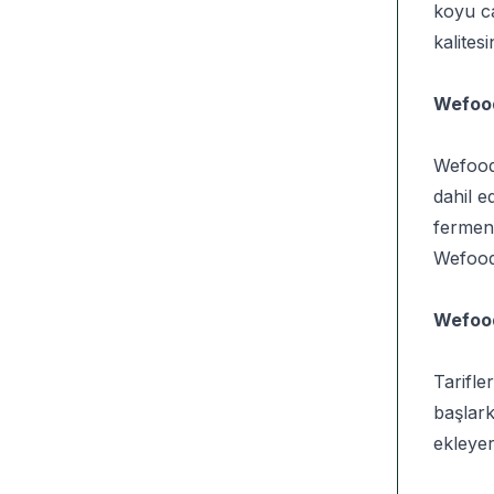
koyu ca
kalites
Wefood
Wefood 
dahil e
ferment
Wefood 
Wefood 
Tarifle
başlark
ekleyer