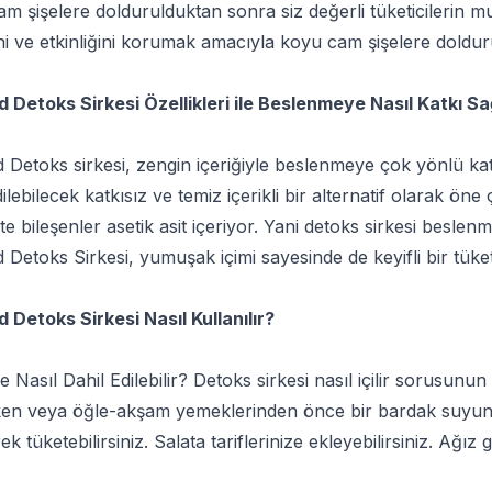
m şişelere doldurulduktan sonra siz değerli tüketicilerin m
ini ve etkinliğini korumak amacıyla koyu cam şişelere doldur
 Detoks Sirkesi Özellikleri ile Beslenmeye Nasıl Katkı Sa
Detoks sirkesi, zengin içeriğiyle beslenmeye çok yönlü kat
dilebilecek katkısız ve temiz içerikli bir alternatif olarak ön
e bileşenler asetik asit içeriyor. Yani detoks sirkesi beslen
Detoks Sirkesi, yumuşak içimi sayesinde de keyifli bir tüket
Detoks Sirkesi Nasıl Kullanılır?
re Nasıl Dahil Edilebilir? Detoks sirkesi nasıl içilir sorusun
en veya öğle-akşam yemeklerinden önce bir bardak suyun iç
ek tüketebilirsiniz. Salata tariflerinize ekleyebilirsiniz. Ağız 