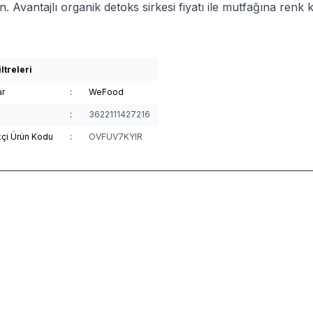
n. Avantajlı organik detoks sirkesi fiyatı ile mutfağına renk 
ltreleri
ar
:
WeFood
:
3622111427216
kçi Ürün Kodu
:
OVFUV7KYIR
tural
OG Natural Organik Üzüm
OG Natural
OG Natural 
%
30
 (500 ml)
Sirkesi (500 ml)
TL
304,34
TL
00
TL
212,00
TL