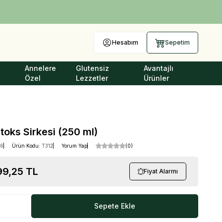
Hesabım
Sepetim
Annelere
Glutensiz
Avantajlı
Özel
Lezzetler
Ürünler
oks Sirkesi (250 ml)
16
Ürün Kodu:
T312
Yorum Yap
(0)
99,25
TL
Fiyat Alarmı
Sepete Ekle