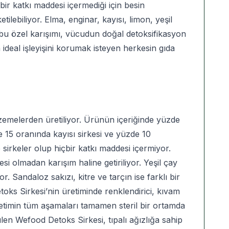
çbir katkı maddesi içermediği için besin
ilebiliyor. Elma, enginar, kayısı, limon, yeşil
 bu özel karışımı, vücudun doğal detoksifikasyon
deal işleyişini korumak isteyen herkesin gıda
lzemelerden üretiliyor. Ürünün içeriğinde yüzde
 15 oranında kayısı sirkesi ve yüzde 10
 sirkeler olup hiçbir katkı maddesi içermiyor.
i olmadan karışım haline getiriliyor. Yeşil çay
Sandaloz sakızı, kitre ve tarçın ise farklı bir
oks Sirkesi’nin üretiminde renklendirici, kıvam
Üretimin tüm aşamaları tamamen steril bir ortamda
en Wefood Detoks Sirkesi, tıpalı ağızlığa sahip