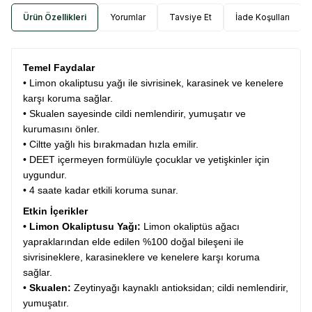
Ürün Özellikleri
Yorumlar
Tavsiye Et
İade Koşulları
Temel Faydalar
• Limon okaliptusu yağı ile sivrisinek, karasinek ve kenelere
karşı koruma sağlar.
• Skualen sayesinde cildi nemlendirir, yumuşatır ve
kurumasını önler.
• Ciltte yağlı his bırakmadan hızla emilir.
• DEET içermeyen formülüyle çocuklar ve yetişkinler için
uygundur.
• 4 saate kadar etkili koruma sunar.
Etkin İçerikler
• Limon Okaliptusu Yağı:
Limon okaliptüs ağacı
yapraklarından elde edilen %100 doğal bileşeni ile
sivrisineklere, karasineklere ve kenelere karşı koruma
sağlar.
•
Skualen:
Zeytinyağı kaynaklı antioksidan; cildi nemlendirir,
yumuşatır.