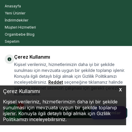
Anasayfa
Yeni Ürünler
İndirimdekiler
Müşteri Hizmetleri
Organibebe Blog
Sepetim
Çerez Kullanımı
Kargo Takip
Kişisel verileriniz, hizmetlerimizin daha iyi bir şekilde
sunulması için mevzuata uygun bir şekilde toplanıp işlenir.
Konuyla ilgili detaylı bilgi almak için Gizlilik Politikamızı
inceleyebilirsiniz.
Reddet
seçeneğine tıklamanız halinde
yalnızca internet sitemizin çalışması için gerekli çerezler
X
Çerez Kullanımı
ARA
kullanılacaktır.
Kişisel verileriniz, hizmetlerimizin daha iyi bir şekilde
Çerezleri Özelleştir
1
sunulması için mevzuata uygun bir şekilde toplanıp
Hepsini Kabul Et
☆ Yorumlar
işlenir. Konuyla ilgili detaylı bilgi almak için Gizlilik
470,00
TL
626,66
TL
Gelince Haber Ver
Politikamızı inceleyebilirsiniz.