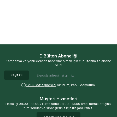
Siveno
Siveno Doğal Çocuk
Siveno
Siveno Doğal Emzik Ve
%
25
%
25
Güneş Losyonu Leke Karşıtı
Biberon Temizleyici Bitkisel ve
Nemlendirici UVA UVB SPF50
Doğal Bulaşık Sabunu
(100 ml)
Nemlendirici (500 ml)
1.066,67
TL
320,00
TL
800,00
TL
240,00
TL
E-Bülten Aboneliği
Kampanya ve yeniliklerden haberdar olmak için e-bültenimize abone
olun!
Kayıt Ol
KVKK Sözleşmesi'ni
okudum, kabul ediyorum.
Müşteri Hizmetleri
Hafta içi 08:00 - 18:00 / Hafta sonu 08:00 - 13:00 arası merak ettiğiniz
tüm sorular ve siparişleriniz için ulaşabilirsiniz.