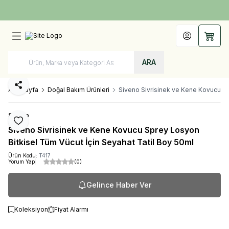
Türkiye'nin Her Yerine 1250 TL ve Üzeri Kargo Bedava!
Hesabım
Sepet
ARA
Paylaş
Ana Sayfa
Doğal Bakım Ürünleri
Siveno Sivrisinek ve Kene Kovucu Sp
Siveno
Favoriye Ekle
Siveno Sivrisinek ve Kene Kovucu Sprey Losyon
Bitkisel Tüm Vücut İçin Seyahat Tatil Boy 50ml
Ürün Kodu:
T417
Yorum Yap
(0)
Gelince Haber Ver
Koleksiyon
Fiyat Alarmı