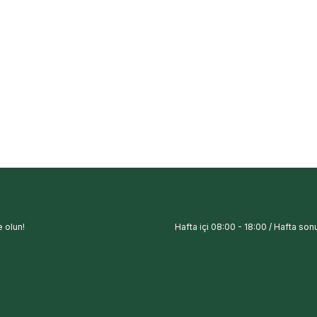
o
Siveno Doğal Emzik Ve Biberon
yici Bitkisel ve Doğal Bulaşık
 Nemlendirici (500 ml)
TL
00
TL
 olun!
Hafta içi 08:00 - 18:00 / Hafta sonu