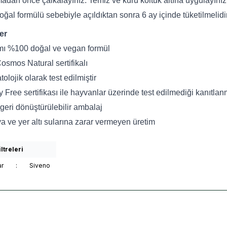
adan önce çalkalayınız. Temiz ve kuru koltuk altına uygulayınız. 
ğal formülü sebebiyle açıldıktan sonra 6 ay içinde tüketilmelidir
ler
ı %100 doğal ve vegan formül
Cosmos Natural sertifikalı
olojik olarak test edilmiştir
y Free sertifikası ile hayvanlar üzerinde test edilmediği kanıtlan
geri dönüştürülebilir ambalaj
a ve yer altı sularına zarar vermeyen üretim
ltreleri
ar
:
Siveno