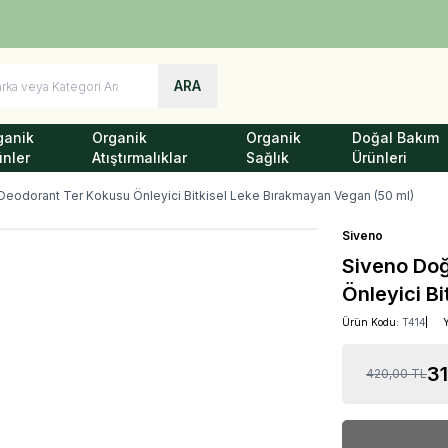
Türkiye'nin Her Yerine 1250 TL ve Üzeri Kargo Bedava!
ARA
ganik
Organik
Organik
Doğal Bakım
ünler
Atıştırmalıklar
Sağlık
Ürünleri
Deodorant Ter Kokusu Önleyici Bitkisel Leke Bırakmayan Vegan (50 ml)
Siveno
Siveno Doğ
Önleyici B
Ürün Kodu:
T414
3
420,00
TL