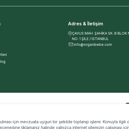
m
Adres & İletişim
ÇAVUS MAH. ŞAHİKA SK. B BLOK NO
NO: 1 ŞİLE / ISTANBUL
info@organibebe.com
tleri
log
nulması için mevzuata uygun bir şekilde toplanıp işlenir. Konuyla ilgili d
çeneğine tıklamanız halinde yalnızca internet sitemizin çalışması içi