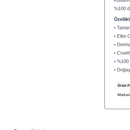
Kullanm
%100 do
Özellik
• Tamam
• Etko 
• Dermat
• Cruelt
• %100 
• Doğay
Ürün Fi
Markal