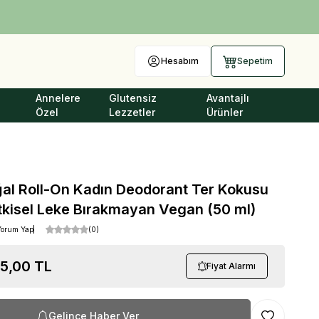
Hesabım
Sepetim
Annelere
Glutensiz
Avantajlı
Özel
Lezzetler
Ürünler
al Roll-On Kadın Deodorant Ter Kokusu
itkisel Leke Bırakmayan Vegan (50 ml)
Yorum Yap
(0)
15,00
TL
Fiyat Alarmı
Gelince Haber Ver