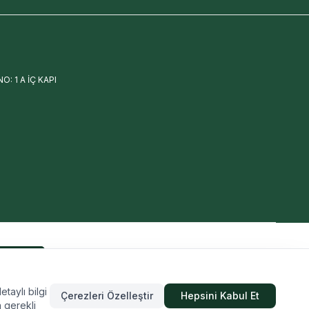
: 1 A İÇ KAPI
ARA
etaylı bilgi
Çerezleri Özelleştir
Hepsini Kabul Et
n gerekli