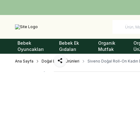
Bebek
Bebek Ek
Organik
Or
Oyuncakları
Gıdaları
Mutfak
Ür
Ana Sayfa
Doğal Bakım Ürünleri
Siveno Doğal Roll-On Kadın 
Paylaş