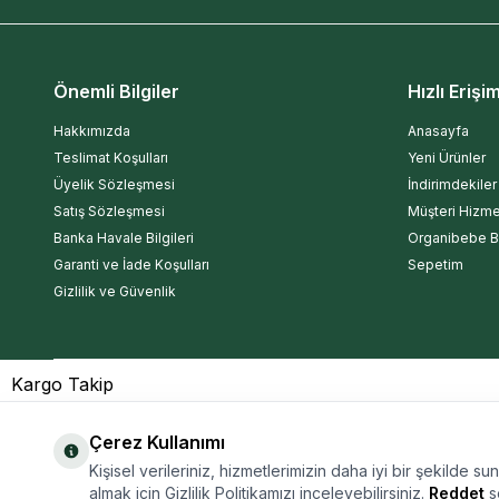
Önemli Bilgiler
Hızlı Erişi
Hakkımızda
Anasayfa
Teslimat Koşulları
Yeni Ürünler
Üyelik Sözleşmesi
İndirimdekiler
Satış Sözleşmesi
Müşteri Hizme
Banka Havale Bilgileri
Organibebe B
Garanti ve İade Koşulları
Sepetim
Gizlilik ve Güvenlik
Kargo Takip
Çerez Kullanımı
Kişisel verileriniz, hizmetlerimizin daha iyi bir şekilde su
almak için Gizlilik Politikamızı inceleyebilirsiniz.
Reddet
se