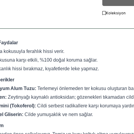
Koleksiyon
Faydalar
a kokusuyla ferahlık hissi verir.
okusuna karşı etkili, %100 doğal koruma sağlar.
kanlık hissi bırakmaz, kıyafetlerde leke yapmaz.
erikler
syum Alum Tuzu:
Terlemeyi önlemeden ter kokusu oluşturan bakter
en:
Zeytinyağı kaynaklı antioksidan; gözenekleri tıkamadan cildi
amini (Tokoferol):
Cildi serbest radikallere karşı korumaya yardım
el Gliserin:
Cilde yumuşaklık ve nem sağlar.
ım