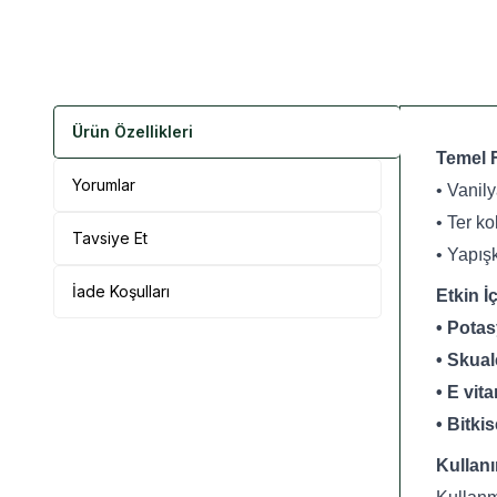
Ürün Özellikleri
Temel 
Yorumlar
• Vanily
• Ter k
Tavsiye Et
• Yapış
İade Koşulları
Etkin İç
• Pota
• Skual
• E vit
• Bitkis
Kullan