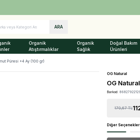
Türkiye'nin Her Yerine 1250 TL ve Üzeri Kargo Bedava!
ARA
ganik
Organik
Organik
Doğal Bakım
ünler
Atıştırmalıklar
Sağlık
Ürünleri
mut Püresi +4 Ay (100 gr)
OG Natural
OG Natural
Barkod:
8682792212
11
170,67
TL
Diğer Seçenekle