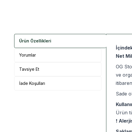
Ürün Özellikleri
İçindek
Yorumlar
Net Mi
OG Stor
Tavsiye Et
ve orga
itibare
İade Koşulları
Sade ol
Kullanı
Ürün tü
❗
Alerj
Saklam