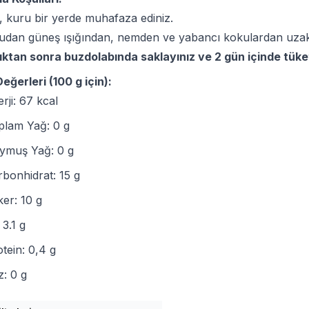
, kuru bir yerde muhafaza ediniz.
udan güneş ışığından, nemden ve yabancı kokulardan uzak
ıktan sonra buzdolabında saklayınız ve 2 gün içinde tüket
eğerleri (100 g için):
rji: 67 kcal
plam Yağ: 0 g
ymuş Yağ: 0 g
rbonhidrat: 15 g
er: 10 g
: 3.1 g
tein: 0,4 g
z: 0 g