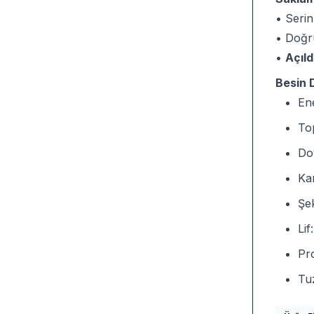
• Serin
• Doğr
•
Açıld
Besin D
Ene
To
Do
Ka
Şek
Lif
Pro
Tu