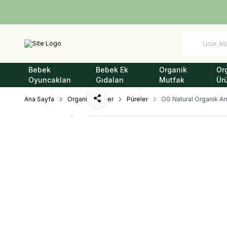
Bebek
Bebek Ek
Organik
Or
Oyuncakları
Gıdaları
Mutfak
Ür
Ana Sayfa
Organik Ürünler
Püreler
OG Natural Organik Ar
Paylaş