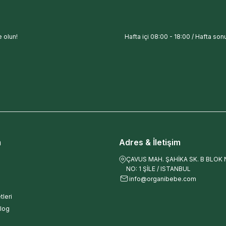
 olun!
Hafta içi 08:00 - 18:00 / Hafta sonu
m
Adres & İletişim
ÇAVUS MAH. ŞAHİKA SK. B BLOK NO
NO: 1 ŞİLE / ISTANBUL
info@organibebe.com
tleri
log