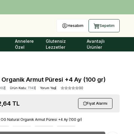
Hesabım
Sepetim
Annelere
Glutensiz
Avantajlı
Özel
Lezzetler
Ürünler
 Organik Armut Püresi +4 Ay (100 gr)
902
Ürün Kodu:
T143
Yorum Yap
(0)
2,64
TL
Fiyat Alarmı
r
OG Natural Organik Armut Püresi +4 Ay (100 gr)