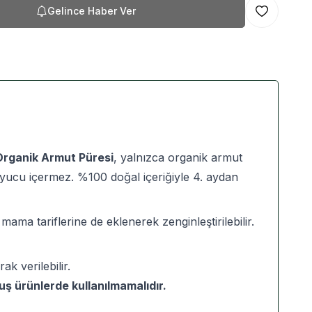
Gelince Haber Ver
Favoriye Ekl
Organik Armut Püresi
, yalnızca organik armut
ruyucu içermez. %100 doğal içeriğiyle 4. aydan
mama tariflerine de eklenerek zenginleştirilebilir.
ak verilebilir.
ş ürünlerde kullanılmamalıdır.