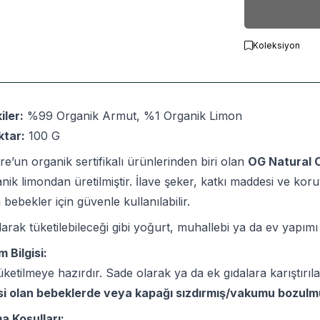
Koleksiyon
iler:
%99 Organik Armut, %1 Organik Limon
ktar:
100 G
e’un organik sertifikalı ürünlerinden biri olan
OG Natural 
nik limondan üretilmiştir. İlave şeker, katkı maddesi ve ko
n bebekler için güvenle kullanılabilir.
arak tüketilebileceği gibi yoğurt, muhallebi ya da ev yapımı 
m Bilgisi:
ketilmeye hazırdır. Sade olarak ya da ek gıdalara karıştırılar
isi olan bebeklerde veya kapağı sızdırmış/vakumu bozulmu
a Koşulları: