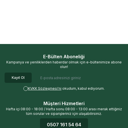
OG Natural
OG Natural Organik
OG Natural
OG Natural Pancar
%
33
%
25
Tam Pirinç Unu (300 gr) ve
Pekmezi (640 gr)
Organik Keçiboynuzu Özü (315
gr) 2'li Set
432,00
TL
513,33
TL
291,00
TL
385,00
TL
E-Bülten Aboneliği
Kampanya ve yeniliklerden haberdar olmak için e-bültenimize abone
olun!
Kayıt Ol
KVKK Sözleşmesi'ni
okudum, kabul ediyorum.
Müşteri Hizmetleri
Hafta içi 08:00 - 18:00 / Hafta sonu 08:00 - 13:00 arası merak ettiğiniz
tüm sorular ve siparişleriniz için ulaşabilirsiniz.
0507 161 54 64