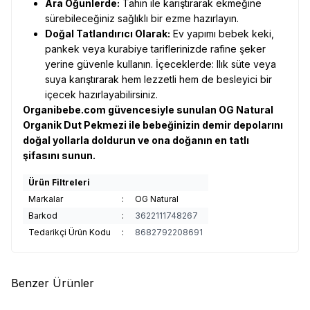
Ara Öğünlerde:
Tahin ile karıştırarak ekmeğine
sürebileceğiniz sağlıklı bir ezme hazırlayın.
Doğal Tatlandırıcı Olarak:
Ev yapımı bebek keki,
pankek veya kurabiye tariflerinizde rafine şeker
yerine güvenle kullanın. İçeceklerde: Ilık süte veya
suya karıştırarak hem lezzetli hem de besleyici bir
içecek hazırlayabilirsiniz.
Organibebe.com güvencesiyle sunulan OG Natural
Organik Dut Pekmezi ile bebeğinizin demir depolarını
doğal yollarla doldurun ve ona doğanın en tatlı
şifasını sunun.
Ürün Filtreleri
Markalar
:
OG Natural
Barkod
:
3622111748267
Tedarikçi Ürün Kodu
:
8682792208691
Benzer Ürünler