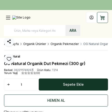
Türkiye'nin Her Yerine 1250 TL ve Üzeri Kargo Bedava!
Hesabım
Sepet
ARA
Paylaş
Ana Sayfa
Organik Ürünler
Organik Pekmezler
OG Natural Organik
OG Natural
Favoriye Ekle
OG Natural Organik Dut Pekmezi (300 gr)
Barkod:
3622111748267
Ürün Kodu:
T214
Yorum Yap
(0)
Sepete Ekle
HEMEN AL