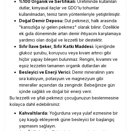
%100 Organik ve Sertifikalı:
Üretiminde kullanılan
dutlar, kimyasal ilaçlar ve GDO'lu tohumlar
kullanılmadan, temiz tarım yöntemleriyle yetiştirilmiştir.
Doğal Demir Deposu:
Dut pekmezi, halk arasında
"kansızlığa iyi gelen pekmez" olarak bilinir. Özellikle
ek gıda döneminde artan demir ihtiyacını karşılamaya
yardımcı olan doğal ve lezzetli bir destektir.
Sıfır İlave Şeker, Sıfır Katkı Maddesi:
İçeriğinde
glukoz şurubu, koruyucu veya kıvam artırıcı gibi
hiçbir yapay bileşen bulunmaz. Rengini, kıvamını ve
eşsiz lezzetini tamamen organik dutlardan alır.
Besleyici ve Enerji Verici:
Demir mineralinin yanı
sıra kalsiyum, potasyum ve magnezyum gibi
mineraller açısından da zengindir. Bebeğinize gün
içinde sağlıklı ve doğal bir enerji verir.
Bu lezzetli ve şifalı pekmezi çocuğunuzun beslenmesine
kolayca dahil edebilirsiniz:
Kahvaltılarda:
Yoğurduna veya yulaf ezmesine bir
çay kaşığı ekleyerek güne besleyici bir başlangıç
yapmasını sağlayın.