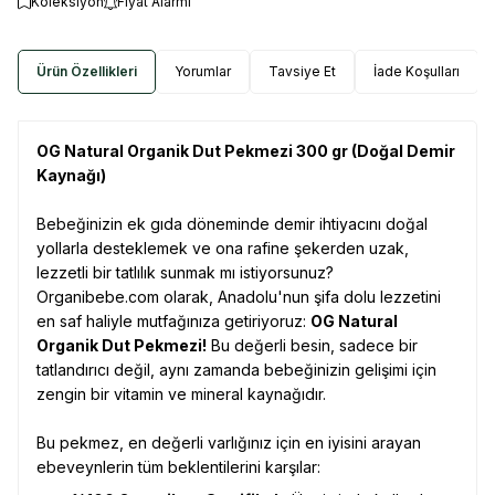
Koleksiyon
Fiyat Alarmı
Ürün Özellikleri
Yorumlar
Tavsiye Et
İade Koşulları
OG Natural Organik Dut Pekmezi 300 gr (Doğal Demir
Kaynağı)
Bebeğinizin ek gıda döneminde demir ihtiyacını doğal
yollarla desteklemek ve ona rafine şekerden uzak,
lezzetli bir tatlılık sunmak mı istiyorsunuz?
Organibebe.com olarak, Anadolu'nun şifa dolu lezzetini
en saf haliyle mutfağınıza getiriyoruz:
OG Natural
Organik Dut Pekmezi!
Bu değerli besin, sadece bir
tatlandırıcı değil, aynı zamanda bebeğinizin gelişimi için
zengin bir vitamin ve mineral kaynağıdır.
Bu pekmez, en değerli varlığınız için en iyisini arayan
ebeveynlerin tüm beklentilerini karşılar: