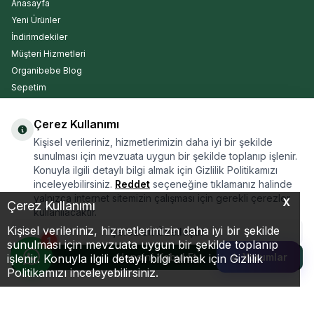
Anasayfa
Yeni Ürünler
İndirimdekiler
Müşteri Hizmetleri
Organibebe Blog
Sepetim
Çerez Kullanımı
Kargo Takip
Kişisel verileriniz, hizmetlerimizin daha iyi bir şekilde
sunulması için mevzuata uygun bir şekilde toplanıp işlenir.
Konuyla ilgili detaylı bilgi almak için Gizlilik Politikamızı
inceleyebilirsiniz.
Reddet
seçeneğine tıklamanız halinde
yalnızca internet sitemizin çalışması için gerekli çerezler
X
Çerez Kullanımı
ARA
kullanılacaktır.
Kişisel verileriniz, hizmetlerimizin daha iyi bir şekilde
Çerezleri Özelleştir
1
sunulması için mevzuata uygun bir şekilde toplanıp
Hepsini Kabul Et
☆ Yorumlar
işlenir. Konuyla ilgili detaylı bilgi almak için Gizlilik
165,00
TL
220,00
TL
Sepete Ekle
Politikamızı inceleyebilirsiniz.