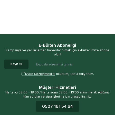
Kombucha 2200
Kombucha
Kombucha 2200
Kombucha
%
33
%
33
2200 Şeftali Gül Fermente
2200 Lime Nane Fermente
Yeşil Çay (330 ml)
Yeşil Çay (330 ml)
240,00
TL
240,00
TL
160,00
TL
160,00
TL
E-Bülten Aboneliği
Kampanya ve yeniliklerden haberdar olmak için e-bültenimize abone
olun!
Kayıt Ol
KVKK Sözleşmesi'ni
okudum, kabul ediyorum.
Müşteri Hizmetleri
Hafta içi 08:00 - 18:00 / Hafta sonu 08:00 - 13:00 arası merak ettiğiniz
tüm sorular ve siparişleriniz için ulaşabilirsiniz.
0507 161 54 64