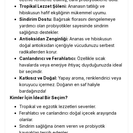
Tropikal Lezzet Şöleni:
Ananasın tatlılığı ve
hibiskusun hafif ekşiliğinin mükemmel uyumu.
Sindirim Dostu:
Bağırsak florasını dengelemeye
yardımcı olan probiyotikler sayesinde sindirim
sağlığınızı destekler.
Antioksidan Zenginliği:
Ananas ve hibiskusun
doğal antioksidan içeriğiyle vücudunuzu serbest
radikallerden korur.
Canlandırıcı ve Ferahlatıcı:
Özellikle sıcak
havalarda veya enerjiye ihtiyaç duyduğunuzda ideal
bir seçimdir.
Katkısız ve Doğal:
Yapay aroma, renklendirici veya
koruyucu içermez. Doğanın en saf haliyle
bardağınızda!
Kimler İçin İdeal Bir Seçim?
Tropikal ve egzotik lezzetleri sevenler.
Ferahlatıcı ve canlandırıcı doğal içecek arayışında
olanlar.
Sindirim sağlığına önem veren ve probiyotik
kaynakları tercih edenler.