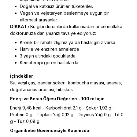
Doğal ve katkısız ürünleri tüketenler.
Vegan ve vejetaryen beslenmeye uygun bir
alternatif arayanlar.
DİKKAT :
Bu gibi durumlarda kullanmadan önce mutlaka
doktorunuza danışmanızı tavsiye ediyoruz:
Kronik bir rahatsızlığınız ya da hastalığınız varsa
Hamile ve emziren annelerde
3 yaşın altındaki çocuklarda
Kemoterapi gören hastalarda
İçindekiler
Su, yeşil çay, pancar şekeri, kombucha mayası, ananas,
doğal ananas aroması, hibiskus
Enerji ve Besin Öğesi Değerleri - 100 ml için
Enerji 9,48 kcal - Karbonhidrat 2,1 g - Şeker 1,92 g -
Protein 0 g - Toplam Yağ 0,12 g - Doymuş Yağ 0 g - Lif 0
g - Tuz 0,08 g
Organibebe Güvencesiyle Kapınızda: