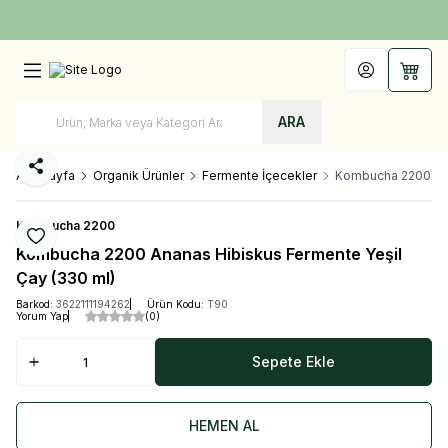
Türkiye'nin Her Yerine 1250 TL ve Üzeri Kargo Bedava!
Hesabım
Sepet
ARA
Paylaş
Ana Sayfa
Organik Ürünler
Fermente İçecekler
Kombucha 2200 Ana
Kombucha 2200
Favoriye Ekle
Kombucha 2200 Ananas Hibiskus Fermente Yeşil
Çay (330 ml)
Barkod:
3622111194262
Ürün Kodu:
T90
Yorum Yap
(0)
Sepete Ekle
HEMEN AL