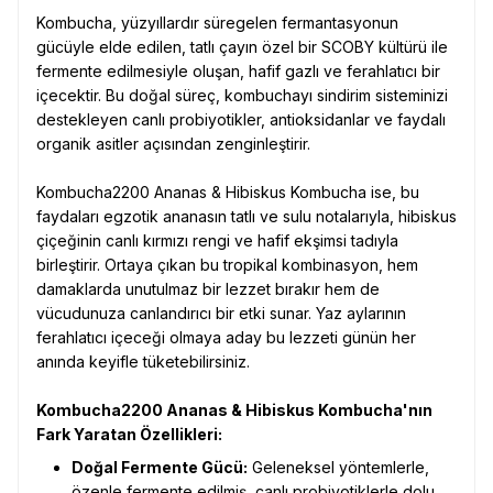
Kombucha, yüzyıllardır süregelen fermantasyonun
gücüyle elde edilen, tatlı çayın özel bir SCOBY kültürü ile
fermente edilmesiyle oluşan, hafif gazlı ve ferahlatıcı bir
içecektir. Bu doğal süreç, kombuchayı sindirim sisteminizi
destekleyen canlı probiyotikler, antioksidanlar ve faydalı
organik asitler açısından zenginleştirir.
Kombucha2200 Ananas & Hibiskus Kombucha ise, bu
faydaları egzotik ananasın tatlı ve sulu notalarıyla, hibiskus
çiçeğinin canlı kırmızı rengi ve hafif ekşimsi tadıyla
birleştirir. Ortaya çıkan bu tropikal kombinasyon, hem
damaklarda unutulmaz bir lezzet bırakır hem de
vücudunuza canlandırıcı bir etki sunar. Yaz aylarının
ferahlatıcı içeceği olmaya aday bu lezzeti günün her
anında keyifle tüketebilirsiniz.
Kombucha2200 Ananas & Hibiskus Kombucha'nın
Fark Yaratan Özellikleri:
Doğal Fermente Gücü:
Geleneksel yöntemlerle,
özenle fermente edilmiş, canlı probiyotiklerle dolu.