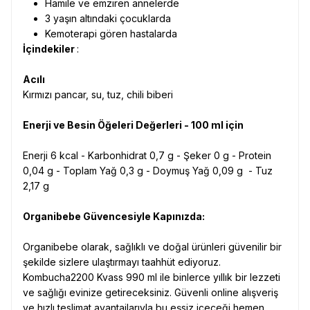
Hamile ve emziren annelerde
3 yaşın altındaki çocuklarda
Kemoterapi gören hastalarda
İçindekiler
:
Acılı
Kırmızı pancar, su, tuz, chili biberi
Enerji ve Besin Öğeleri Değerleri - 100 ml için
Enerji 6 kcal - Karbonhidrat 0,7 g - Şeker 0 g - Protein
0,04 g - Toplam Yağ 0,3 g - Doymuş Yağ 0,09 g - Tuz
2,17 g
Organibebe Güvencesiyle Kapınızda:
Organibebe olarak, sağlıklı ve doğal ürünleri güvenilir bir
şekilde sizlere ulaştırmayı taahhüt ediyoruz.
Kombucha2200 Kvass 990 ml ile binlerce yıllık bir lezzeti
ve sağlığı evinize getireceksiniz. Güvenli online alışveriş
ve hızlı teslimat avantajlarıyla bu eşsiz içeceği hemen