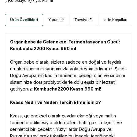
Koleksiyon
Fiyat Alarmı
Ürün Özellikleri
Yorumlar
Tavsiye Et
İade Koşulları
Organibebe ile Geleneksel Fermentasyonun Gücü:
Kombucha2200 Kvass 990 ml
Organibebe olarak, sizlere sadece en doğal ve faydalı
ürünleri sunma misyonumuzla yola devam ediyoruz. Şimdi,
Doğu Avrupa'nın kadim fermente içeceği olan ve sindirim
sisteminize dost probiyotiklerle dolu eşsiz bir lezzeti
getiriyoruz:
Kombucha2200 Kvass 990 ml!
Kvass Nedir ve Neden Tercih Etmelisiniz?
Kvass, geleneksel olarak çavdar ekmeği veya maltın
fermente edilmesiyle elde edilen, hafif gazlı, ekşimsi ve
serinletici bir içecektir. Yüzyıllardır Doğu Avrupa ve
Rusya'da sevilerek tüketilen bu içecek, içeriğindeki