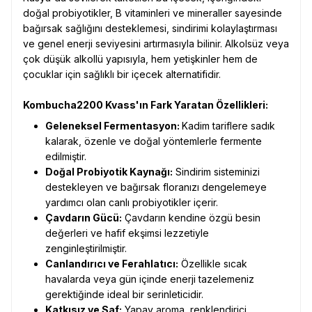
doğal probiyotikler, B vitaminleri ve mineraller sayesinde
bağırsak sağlığını desteklemesi, sindirimi kolaylaştırması
ve genel enerji seviyesini artırmasıyla bilinir. Alkolsüz veya
çok düşük alkollü yapısıyla, hem yetişkinler hem de
çocuklar için sağlıklı bir içecek alternatifidir.
Kombucha2200 Kvass'ın Fark Yaratan Özellikleri:
Geleneksel Fermentasyon:
Kadim tariflere sadık
kalarak, özenle ve doğal yöntemlerle fermente
edilmiştir.
Doğal Probiyotik Kaynağı:
Sindirim sisteminizi
destekleyen ve bağırsak floranızı dengelemeye
yardımcı olan canlı probiyotikler içerir.
Çavdarın Gücü:
Çavdarın kendine özgü besin
değerleri ve hafif ekşimsi lezzetiyle
zenginleştirilmiştir.
Canlandırıcı ve Ferahlatıcı:
Özellikle sıcak
havalarda veya gün içinde enerji tazelemeniz
gerektiğinde ideal bir serinleticidir.
Katkısız ve Saf:
Yapay aroma, renklendirici,