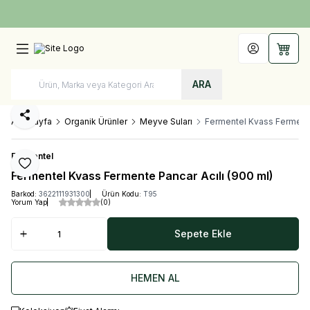
Türkiye'nin Her Yerine 1250 TL ve Üzeri Kargo Bedava!
Hesabım
Sepet
ARA
Paylaş
Ana Sayfa
Organik Ürünler
Meyve Suları
Fermentel Kvass Fermente
Fermentel
Favoriye Ekle
Fermentel Kvass Fermente Pancar Acılı (900 ml)
Barkod:
3622111931300
Ürün Kodu:
T95
Yorum Yap
(0)
Sepete Ekle
HEMEN AL