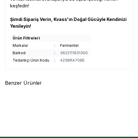
keşfedin!
Şimdi Sipariş Verin, Kvass'ın Doğal Gücüyle Kendinizi
Yenileyin!
Ürün Filtreleri
Markalar
:
Fermentel
Barkod
:
3622111931300
Tedarikçi Ürün Kodu
:
4Z9BRA7GBE
Benzer Ürünler
Elite Naturel
Elite Organik
Elite Naturel
Elite Organik
%
25
%
25
Sıkma Portakal Suyu 200ml
Elma-Portakal-Havuç Suyu
200ml
119,87
TL
119,87
TL
89,90
TL
89,90
TL