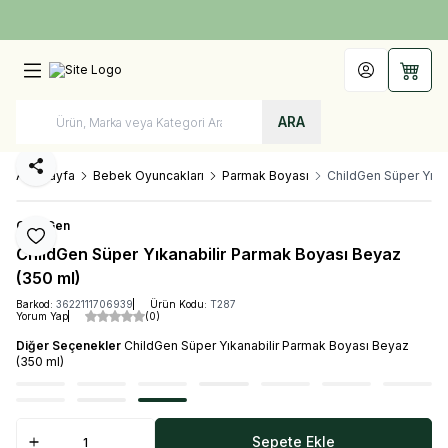
Türkiye'nin Her Yerine 1250 TL ve Üzeri Kargo Bedava!
Hesabım
Sepet
ARA
Paylaş
Ana Sayfa
Bebek Oyuncakları
Parmak Boyası
ChildGen Süper Yıka
ChildGen
Favoriye Ekle
ChildGen Süper Yıkanabilir Parmak Boyası Beyaz
(350 ml)
Barkod:
3622111706939
Ürün Kodu:
T287
Yorum Yap
(0)
Diğer Seçenekler
ChildGen Süper Yıkanabilir Parmak Boyası Beyaz
(350 ml)
Sepete Ekle