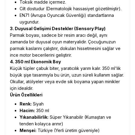
Toksik madde içermez.
Cilt dostudur (Dermatolojik hassasiyet gözetilmiştir).
EN71 (Avrupa Oyuncak Güvenliği) standartlarına
uygundur.
3. Duyusal Gelişimi Destekler (Sensory Play)
Parmak boyası, sadece bir resim aracı değil, aynı
zamanda bir duyusal oyun materyalidir. Çocuğunuzun
parmak kaslarını çalıştırır, dokuları hissetmesini sağlar ve
ince motor becerilerini geliştirir.
4. 350 ml Ekonomik Boy
Küçük tüpler çabuk biter, yaratıcılık yarım kalır. 350 ml'lik
büyük şişe tasarımıyla bu ürün, uzun süreli kullanım sağlar.
Okullar, atölyeler veya evde sık boyama yapan minikler
için idealdir.
Ürün Özellikleri
Renk:
Siyah
Hacim:
350 ml
Yıkanabilirlik:
Süper Yıkanabilir (Kumaştan ve
tenden kolayca arınır)
Menşei:
Türkiye (Yerli üretim güveniyle)