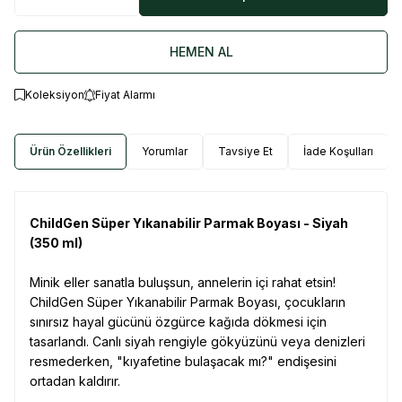
HEMEN AL
Koleksiyon
Fiyat Alarmı
Ürün Özellikleri
Yorumlar
Tavsiye Et
İade Koşulları
ChildGen Süper Yıkanabilir Parmak Boyası - Siyah
(350 ml)
Minik eller sanatla buluşsun, annelerin içi rahat etsin!
ChildGen Süper Yıkanabilir Parmak Boyası, çocukların
sınırsız hayal gücünü özgürce kağıda dökmesi için
tasarlandı. Canlı siyah rengiyle gökyüzünü veya denizleri
resmederken, "kıyafetine bulaşacak mı?" endişesini
ortadan kaldırır.