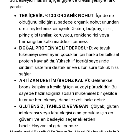
Bu besleyici makarna, içeriğiyle ve üretim şekliyle fark
yaratır:
TEK İÇERİK: %100 ORGANİK NOHUT:
İçinde ne
olduğunu bildiğiniz, sadece organik nohut unundan
üretilmiş tertemiz bir içerik. Gluten, buğday, mısır,
pirinç gibi tahıllar, koruyucu, renklendirici veya
herhangi bir katkı maddesi içermez.
DOĞAL PROTEİN VE LİF DEPOSU:
Et ve tavuk
tüketmeyi sevmeyen çocuklar için harika bir bitkisel
protein kaynağıdır. Yüksek lif içeriği sayesinde
sindirim sistemini destekler ve uzun süre tokluk hissi
sağlar.
ARTİZAN ÜRETİM (BRONZ KALIP):
Geleneksel
bronz kalıplarla kesildiği için yüzeyi pürüzlüdür. Bu
sayede hazırladığınız sosları mükemmel bir şekilde
tutar ve her lokmayı daha lezzetli hale getirir.
GLUTENSİZ, TAHILSIZ VE VEGAN:
Çölyak, gluten
intoleransı veya tahıl alerjisi olan çocuklar için en
güvenli ve en besleyici seçeneklerden
biridir. Hayvansal gıda içermez.