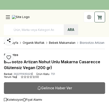
Türkiye'nin Her Yerine 1250 TL ve Üzeri Kargo Bedava!
Hesabım
Sepet
ARA
Paylaş
Ana Sayfa
Organik Mutfak
Bebek Makarnaları
Biorootzo Artizan N
Biorootzo
Favoriye Ekle
Biorootzo Artizan Nohut Unlu Makarna Casarecce
Glütensiz Vegan (200 gr)
Barkod:
3622111935629
Ürün Kodu:
T51
Yorum Yap
(0)
Gelince Haber Ver
Koleksiyon
Fiyat Alarmı