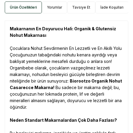
Ürün Özellikleri
Yorumlar
Tavsiye Et
İade Koşulları
Makarnanın En Doyurucu Hali: Organik & Glutensiz
Nohut Makarnası
Çocuklara Nohut Sevdirmenin En Lezzetli ve En Akıllı Yolu
Çocuğunuzun tabağındaki nohutu kenara ayırdığı veya
bakliyat yemeklerine mesafeli durduğu o anlara son!
Organibebe olarak, çocukların vazgeçilmez lezzeti
makarnayı, nohudun besleyici gücüyle birleştiren devrim
niteliğinde bir ürün sunuyoruz:
Biorootzo Organik Nohut
Casarecce Makarna!
Bu sadece bir makarna değil; bu,
çocuğunuzun her lokmada protein, lif ve değerli
mineralleri almasını sağlayan, doyurucu ve lezzetli bir ana
öğündür.
Neden Standart Makarnalardan Çok Daha Fazlası?