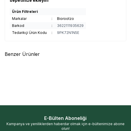
sepetinize ekleyin!
Ürün Filtreleri
Markalar
:
Biorootzo
Barkod
:
3622111935629
Tedarikçi Ürün Kodu
:
9PK72N1N5E
Benzer Ürünler
Dr. Gluten
Dr Gluten Glutensiz
Dr. Gluten
Dr Gluten Glutensiz
%
25
%
25
Spagetti Makarna 500gr
Kesme Makarna Penne 400gr
283,13
TL
283,13
TL
212,35
TL
212,35
TL
E-Bülten Aboneliği
Kampanya ve yeniliklerden haberdar olmak için e-bültenimize abone
olun!