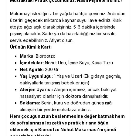
Mutfaktaki Pratik Çözümünüz: Nasıl Pişirebilirsiniz?
Makarnayı istediğiniz bir yağda hafifçe çeviriniz. Ardından
üzerini geçecek miktarda kaynar suyu ilave ediniz. Kısık
ateşte ağzı açık olarak pişiriniz. 5-6 dakika içerisinde
pişmiş olacaktır. Sade ya da hazırladığğınız bir sos ile
servis edebilirsiniz. Afiyet olsun.
Ürünün Kimlik Kartı
Marka:
Biorootzo
İçindekiler:
Nohut Unu, İçme Suyu, Kaya Tuzu
Net Ağırlık:
200 Gr
Yaş Uygunluğu:
1 Yaş ve Üzeri (Ek gıdaya geçmiş,
bakliyatlarla tanışmış bebekler için)
Alerjen Uyarısı:
Alerjen içermez, ancak bakliyat
hassasiyeti olanlar için doktora danışılmalıdır.
Saklama:
Serin, kuru ve doğrudan güneş ışığı
almayan bir yerde muhafaza ediniz.
Hem çocuğunuzun beslenmesine değer katmak hem
de sofralarınıza lezzetli ve pratik bir ana öğün
eklemek için Biorootzo Nohut Makarnası'nı şimdi