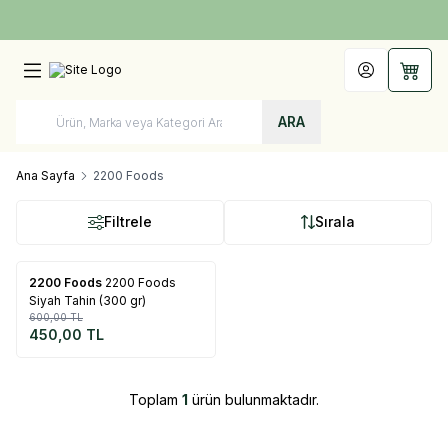
Türkiye'nin Her Yerine 1250 TL ve Üzeri Kargo Bedava!
Hesabım
Sepet
ARA
Ana Sayfa
2200 Foods
Filtrele
Sırala
Tükendi
2200 Foods
2200 Foods
%
25
Siyah Tahin (300 gr)
600,00
TL
450,00
TL
Toplam
1
ürün bulunmaktadır.