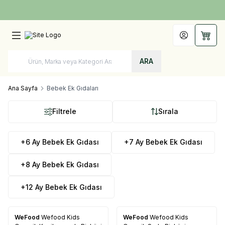
Türkiye'nin Her Yerine 1250 TL ve Üzeri Kargo Bedava!
Hesabım
Sepet
ARA
Ana Sayfa
Bebek Ek Gıdaları
Filtrele
Sırala
+6 Ay Bebek Ek Gıdası
+7 Ay Bebek Ek Gıdası
+8 Ay Bebek Ek Gıdası
+12 Ay Bebek Ek Gıdası
WeFood
Wefood Kids
WeFood
Wefood Kids
%
49
%
45