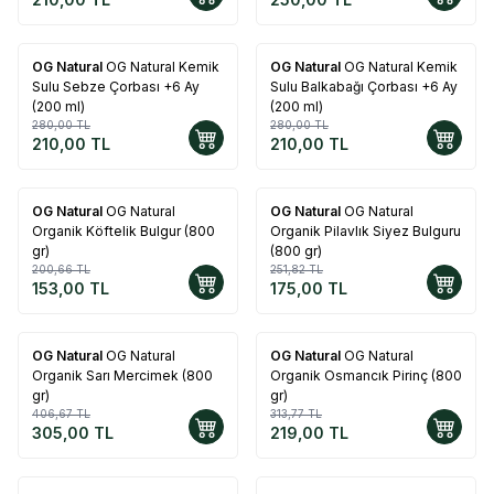
OG Natural
OG Natural Kemik
OG Natural
OG Natural Kemik
%
25
%
25
Sulu Sebze Çorbası +6 Ay
Sulu Balkabağı Çorbası +6 Ay
(200 ml)
(200 ml)
280,00
TL
280,00
TL
210,00
TL
210,00
TL
OG Natural
OG Natural
OG Natural
OG Natural
%
24
%
31
Organik Köftelik Bulgur (800
Organik Pilavlık Siyez Bulguru
gr)
(800 gr)
200,66
TL
251,82
TL
153,00
TL
175,00
TL
OG Natural
OG Natural
OG Natural
OG Natural
%
25
%
30
Organik Sarı Mercimek (800
Organik Osmancık Pirinç (800
gr)
gr)
406,67
TL
313,77
TL
305,00
TL
219,00
TL