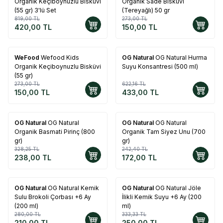
Organik Keçiboynuzlu Bisküvi
Organik Sade Bisküvi
(55 gr) 3'lü Set
(Tereyağlı) 50 gr
819,00
TL
273,00
TL
420,00
TL
150,00
TL
WeFood
Wefood Kids
OG Natural
OG Natural Hurma
%
45
%
30
Organik Keçiboynuzlu Bisküvi
Suyu Konsantresi (500 ml)
(55 gr)
273,00
TL
622,16
TL
150,00
TL
433,00
TL
OG Natural
OG Natural
OG Natural
OG Natural
%
27
%
29
Organik Basmati Pirinç (800
Organik Tam Siyez Unu (700
gr)
gr)
328,25
TL
242,40
TL
238,00
TL
172,00
TL
OG Natural
OG Natural Kemik
OG Natural
OG Natural Jöle
%
25
%
25
Sulu Brokoli Çorbası +6 Ay
İlikli Kemik Suyu +6 Ay (200
(200 ml)
ml)
280,00
TL
333,33
TL
210,00
TL
250,00
TL