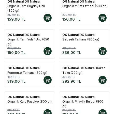
OG Natural
OG Natural
OG Natural
OG Natural
%
25
%
25
Organik Tam Buğday Unu
Organik Yulaf Ezmesi (500 gr)
(800 gr)
212,00
TL
200,00
TL
159,00
TL
150,00
TL
OG Natural
OG Natural
OG Natural
OG Natural
%
25
%
30
Organik Tam Yulaf Unu (650
Sebzeli Tarhana (800 gr)
gr)
200,00
TL
483,45
TL
150,00
TL
336,00
TL
OG Natural
OG Natural
OG Natural
OG Natural Kakao
%
30
%
26
Fermente Tarhana (800 gr)
Tozu (200 gr)
457,86
TL
395,92
TL
319,00
TL
292,90
TL
OG Natural
OG Natural
OG Natural
OG Natural
%
30
%
25
Organik Kuru Fasulye (800 gr)
Organik Pilavlık Bulgur (800
gr)
316,46
TL
200,00
TL