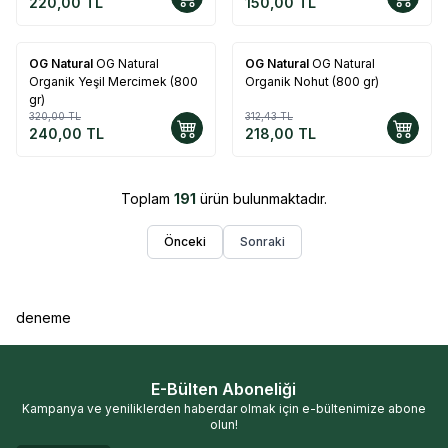
220,00
TL
150,00
TL
OG Natural
OG Natural
OG Natural
OG Natural
%
25
%
30
Organik Yeşil Mercimek (800
Organik Nohut (800 gr)
gr)
320,00
TL
312,43
TL
240,00
TL
218,00
TL
Toplam
191
ürün bulunmaktadır.
Önceki
Sonraki
deneme
E-Bülten Aboneliği
Kampanya ve yeniliklerden haberdar olmak için e-bültenimize abone
olun!