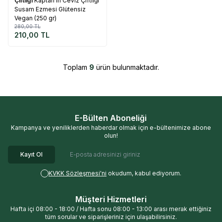
Çiftliği
Kaptan'ın Ceviz Çiftliği
Susam Ezmesi Glütensiz
Vegan (250 gr)
280,00
TL
210,00
TL
Toplam
9
ürün bulunmaktadır.
E-Bülten Aboneliği
Kampanya ve yeniliklerden haberdar olmak için e-bültenimize abone
olun!
Kayıt Ol
KVKK Sözleşmesi'ni
okudum, kabul ediyorum.
Müşteri Hizmetleri
Hafta içi 08:00 - 18:00 / Hafta sonu 08:00 - 13:00 arası merak ettiğiniz
tüm sorular ve siparişleriniz için ulaşabilirsiniz.