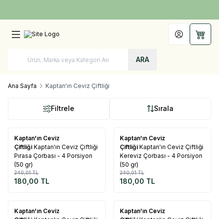
Türkiye'nin Her Yerine 1250 TL ve Üzeri Kargo Bedava!
Hesabım
Sepet
ARA
Ana Sayfa
Kaptan'ın Ceviz Çiftliği
Filtrele
Sırala
Tükendi
Tükendi
Kaptan'ın Ceviz
Kaptan'ın Ceviz
%
25
%
25
Çiftliği
Kaptan'ın Ceviz Çiftliği
Çiftliği
Kaptan'ın Ceviz Çiftliği
Pırasa Çorbası - 4 Porsiyon
Kereviz Çorbası - 4 Porsiyon
(50 gr)
(50 gr)
240,01
TL
240,01
TL
180,00
TL
180,00
TL
Tükendi
Tükendi
Kaptan'ın Ceviz
Kaptan'ın Ceviz
%
25
%
25