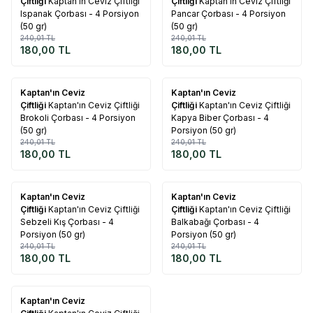
Çiftliği
Kaptan'ın Ceviz Çiftliği
Çiftliği
Kaptan'ın Ceviz Çiftliği
Ispanak Çorbası - 4 Porsiyon
Pancar Çorbası - 4 Porsiyon
(50 gr)
(50 gr)
240,01
TL
240,01
TL
180,00
TL
180,00
TL
Tükendi
Tükendi
Kaptan'ın Ceviz
Kaptan'ın Ceviz
%
25
%
25
Çiftliği
Kaptan'ın Ceviz Çiftliği
Çiftliği
Kaptan'ın Ceviz Çiftliği
Brokoli Çorbası - 4 Porsiyon
Kapya Biber Çorbası - 4
(50 gr)
Porsiyon (50 gr)
240,01
TL
240,01
TL
180,00
TL
180,00
TL
Tükendi
Tükendi
Kaptan'ın Ceviz
Kaptan'ın Ceviz
%
25
%
25
Çiftliği
Kaptan'ın Ceviz Çiftliği
Çiftliği
Kaptan'ın Ceviz Çiftliği
Sebzeli Kış Çorbası - 4
Balkabağı Çorbası - 4
Porsiyon (50 gr)
Porsiyon (50 gr)
240,01
TL
240,01
TL
180,00
TL
180,00
TL
Tükendi
Kaptan'ın Ceviz
%
25